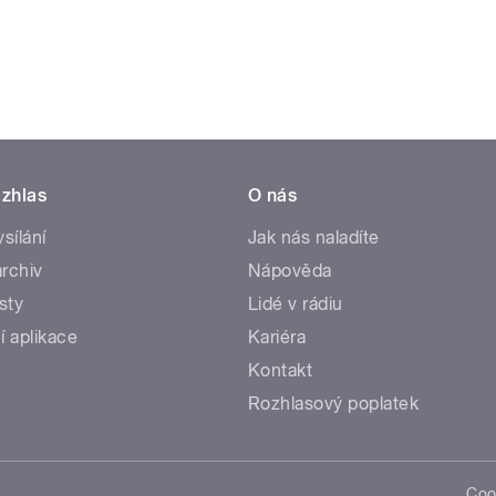
zhlas
O nás
ysílání
Jak nás naladíte
rchiv
Nápověda
sty
Lidé v rádiu
í aplikace
Kariéra
Kontakt
Rozhlasový poplatek
Coo