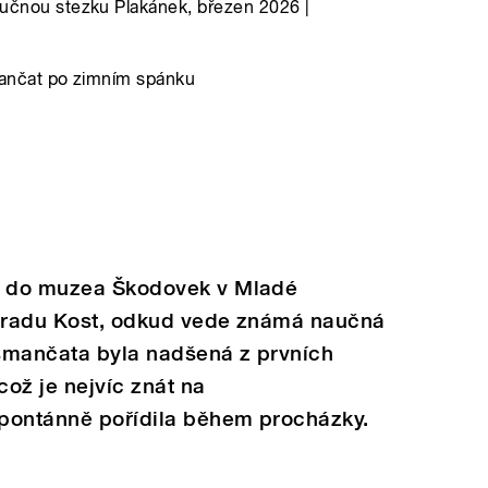
učnou stezku Plakánek, březen 2026 |
ančat po zimním spánku
vy do muzea Škodovek v Mladé
 hradu Kost, odkud vede známá naučná
smančata byla nadšená z prvních
což je nejvíc znát na
 spontánně pořídila během procházky.