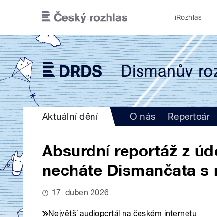
Přejít k hlavnímu obsahu
iRozhlas
Aktuální dění
O nás
Repertoár
Absurdní reportáž z úd
necháte Dismančata s 
17. duben 2026
Největší audioportál na českém internetu