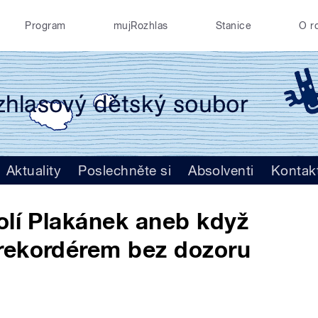
Program
mujRozhlas
Stanice
O r
Aktuality
Poslechněte si
Absolventi
Kontak
olí Plakánek aneb když
rekordérem bez dozoru