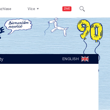
ozhlase
Více
ŽIVĚ
ty
ENGLISH