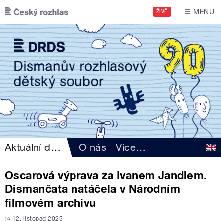
Přejít k hlavnímu obsahu
MENU
ŽIVĚ
Aktuální dění
O nás
Více
…
Oscarová výprava za Ivanem Jandlem.
Dismančata natáčela v Národním
filmovém archivu
12. listopad 2025