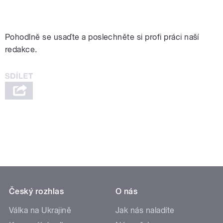
Děti se ptají na inflaci
Pohodlně se usaďte a poslechněte si profi práci naší
redakce.
Český rozhlas
O nás
Válka na Ukrajině
Jak nás naladíte