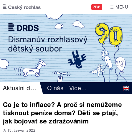
Přejít k hlavnímu obsahu
MENU
ŽIVĚ
Aktuální dění
O nás
Více
…
Co je to inflace? A proč si nemůžeme
tisknout peníze doma? Děti se ptají,
jak bojovat se zdražováním
13. červen 2022