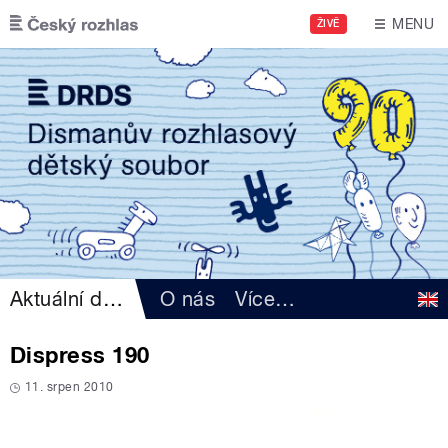
Přejít k hlavnímu obsahu
MENU
ŽIVĚ
Aktuální dění
O nás
Více
…
Dispress 190
11. srpen 2010