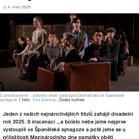
4. únor 2025
S představením ...a bolelo nebe vystoupila Dismančata ve Španělské
synagoze
|
foto:
Sara Baalbaki
,
Český rozhlas
Jeden z našich nejnáročnějších titulů zahájil divadelní
rok 2025. S inscenací ...a bolelo nebe jsme nejprve
vystoupili ve Španělské synagoze a poté jsme se u
příležitosti Mezinárodního dne památky obětí