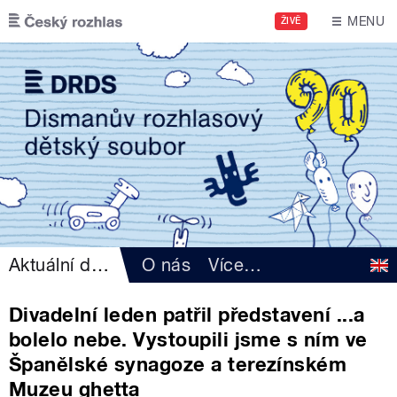
Přejít k hlavnímu obsahu
MENU
ŽIVĚ
Aktuální dění
O nás
Více
…
Divadelní leden patřil představení ...a
bolelo nebe. Vystoupili jsme s ním ve
Španělské synagoze a terezínském
Muzeu ghetta