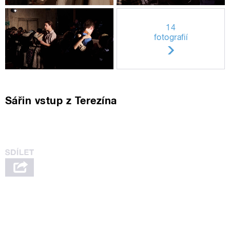
14
fotografií
Sářin vstup z Terezína
Sára měla na Radiožurnálu svůj první
živý vstup v životě