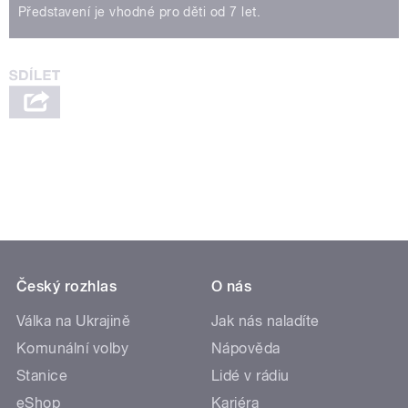
Představení je vhodné pro děti od 7 let.
Český rozhlas
O nás
Válka na Ukrajině
Jak nás naladíte
Komunální volby
Nápověda
Stanice
Lidé v rádiu
eShop
Kariéra