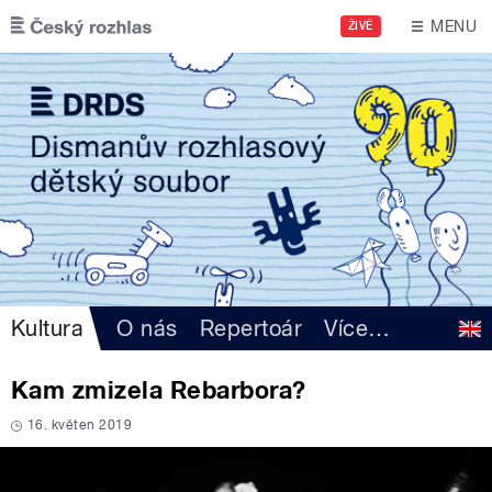
Přejít k hlavnímu obsahu
MENU
ŽIVĚ
Kultura
O nás
Repertoár
Více
…
Kam zmizela Rebarbora?
16. květen 2019