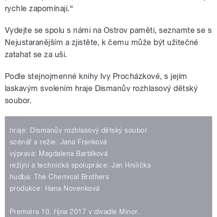
rychle zapomínají.“
Vydejte se spolu s námi na Ostrov paměti, seznamte se s
Nejustaranějším a zjistěte, k čemu může být užitečné
zatahat se za uši.
Podle stejnojmenné knihy Ivy Procházkové, s jejím
laskavým svolením hraje Dismanův rozhlasový dětský
soubor.
hraje: Dismanův rozhlasový dětský soubor
scénář a režie: Jana Franková
výprava: Magdalena Bartáková
režijní a technická spolupráce: Jan Hnilička
hudba: The Chemical Brothers
produkce: Hana Novenková
Premiéra 10. října 2017 v divadle Minor.