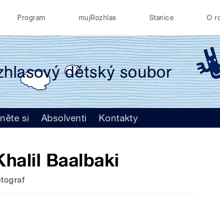
Program
mujRozhlas
Stanice
O r
něte si
Absolventi
Kontakty
Khalil Baalbaki
otograf