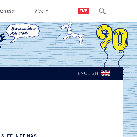
ozhlase
Více
ŽIVĚ
ENGLISH
SLEDUJTE NÁS