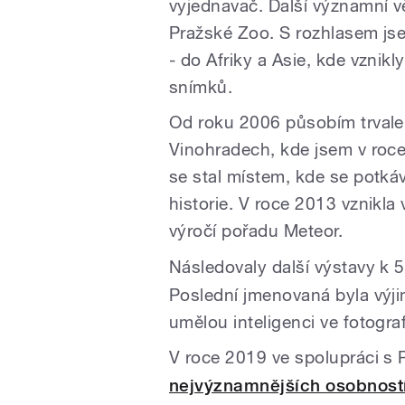
vyjednavač. Další významní vě
Pražské Zoo. S rozhlasem js
- do Afriky a Asie, kde vznikl
snímků.
Od roku 2006 působím trvale
Vinohradech, kde jsem v roce 
se stal místem, kde se potkáv
historie. V roce 2013 vznikla
výročí pořadu Meteor.
Následovaly další výstavy k 5
Poslední jmenovaná byla výjim
umělou inteligenci ve fotogra
V roce 2019 ve spolupráci s
nejvýznamnějších osobnost