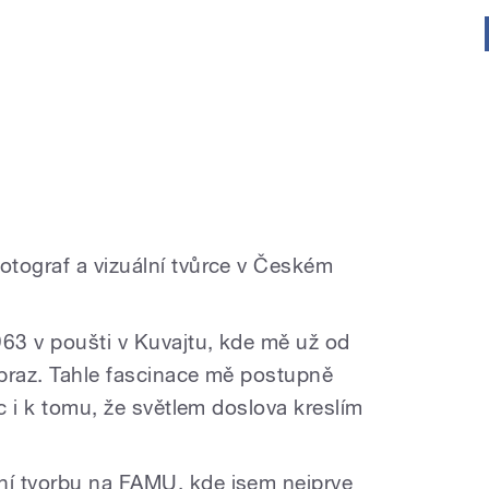
tograf a vizuální tvůrce v Českém
963 v poušti v Kuvajtu, kde mě už od
obraz. Tahle fascinace mě postupně
ec i k tomu, že světlem doslova kreslím
í tvorbu na FAMU, kde jsem nejprve