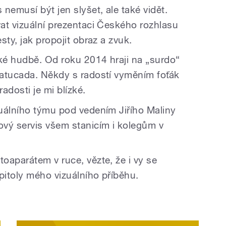
nemusí být jen slyšet, ale také vidět.
at vizuální prezentaci Českého rozhlasu
sty, jak propojit obraz a zvuk.
aké hudbě. Od roku 2014 hraji na „surdo“
Batucada. Někdy s radostí vyměním foťák
radosti je mi blízké.
uálního týmu pod vedením Jiřího Maliny
vý servis všem stanicím i kolegům v
oaparátem v ruce, vězte, že i vy se
pitoly mého vizuálního příběhu.