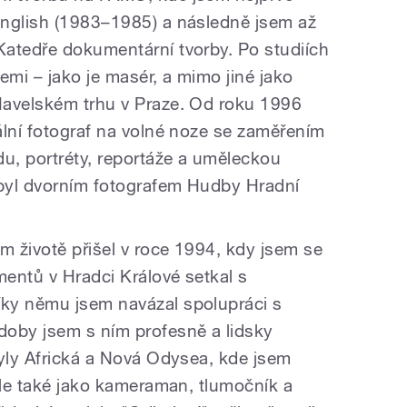
English (1983–1985) a následně jsem až
atedře dokumentární tvorby. Po studiích
emi – jako je masér, a mimo jiné jako
Havelském trhu v Praze. Od roku 1996
ální fotograf na volné noze se zaměřením
du, portréty, reportáže a uměleckou
 byl dvorním fotografem Hudby Hradní
 životě přišel v roce 1994, kdy jsem se
entů v Hradci Králové setkal s
ky němu jsem navázal spolupráci s
doby jsem s ním profesně a lidsky
byly Africká a Nová Odysea, kde jsem
ale také jako kameraman, tlumočník a