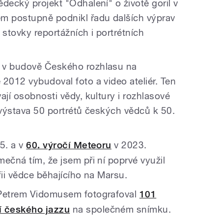
decký projekt "Odhalení" o životě goril v
em postupně podnikl řadu dalších výprav
y stovky reportážních i portrétních
 v budově Českého rozhlasu na
2012 vybudoval foto a video ateliér. Ten
ají osobnosti vědy, kultury i rozhlasové
 výstava 50 portrétů českých vědců k 50.
5. a v
60. výročí Meteoru
v 2023.
ečná tím, že jsem při ní poprvé využil
fii vědce běhajícího na Marsu.
 Petrem Vidomusem fotografoval
101
í českého jazzu
na společném snímku.