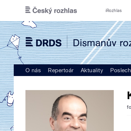
Přejít k hlavnímu obsahu
iRozhlas
O nás
Repertoár
Aktuality
Poslech
f