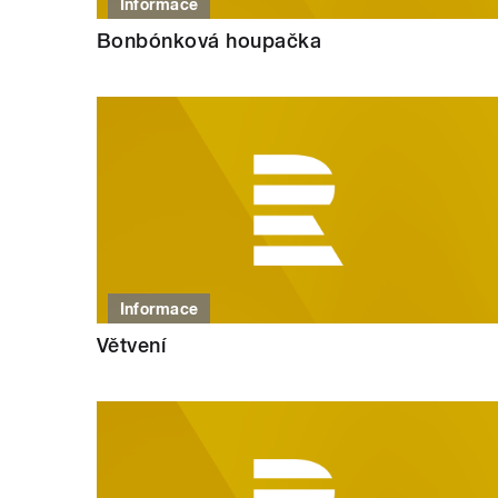
Informace
Bonbónková houpačka
Informace
Větvení