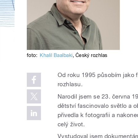
foto:
Khalil Baalbaki
,
Český rozhlas
Od roku 1995 působím jako fo
rozhlasu.
Narodil jsem se 23. června 1
dětství fascinovalo světlo a 
přivedla k fotografii a nakon
celý život.
Vystudoval jsem dokumentárn