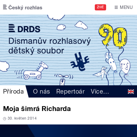
Přejít k hlavnímu obsahu
MENU
ŽIVĚ
Příroda
O nás
Repertoár
Více
…
Moja šimrá Richarda
30. květen 2014