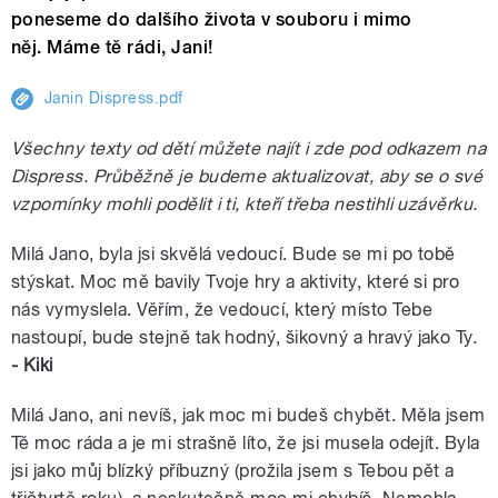
poneseme do dalšího života v souboru i mimo
něj. Máme tě rádi, Jani!
Janin Dispress.pdf
Všechny texty od dětí můžete najít i zde pod odkazem na
Dispress. Průběžně je budeme aktualizovat, aby se o své
vzpomínky mohli podělit i ti, kteří třeba nestihli uzávěrku.
Milá Jano, byla jsi skvělá vedoucí. Bude se mi po tobě
stýskat. Moc mě bavily Tvoje hry a aktivity, které si pro
nás vymyslela. Věřím, že vedoucí, který místo Tebe
nastoupí, bude stejně tak hodný, šikovný a hravý jako Ty.
- Kiki
Milá Jano, ani nevíš, jak moc mi budeš chybět. Měla jsem
Tě moc ráda a je mi strašně líto, že jsi musela odejít. Byla
jsi jako můj blízký příbuzný (prožila jsem s Tebou pět a