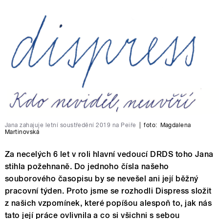
Jana zahajuje letní soustředění 2019 na Peiře
|
foto:
Magdalena
Martinovská
Za necelých 6 let v roli hlavní vedoucí DRDS toho Jana
stihla požehnaně. Do jednoho čísla našeho
souborového časopisu by se nevešel ani její běžný
pracovní týden. Proto jsme se rozhodli Dispress složit
z našich vzpomínek, které popíšou alespoň to, jak nás
tato její práce ovlivnila a co si všichni s sebou