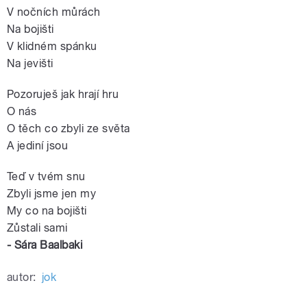
V nočních můrách
Na bojišti
V klidném spánku
Na jevišti
Pozoruješ jak hrají hru
O nás
O těch co zbyli ze světa
A jediní jsou
Teď v tvém snu
Zbyli jsme jen my
My co na bojišti
Zůstali sami
- Sára Baalbaki
autor:
jok