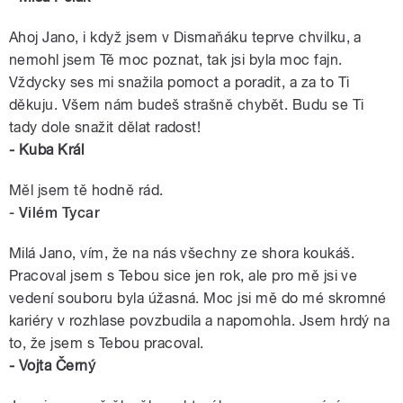
Ahoj Jano, i když jsem v Dismaňáku teprve chvilku, a
nemohl jsem Tě moc poznat, tak jsi byla moc fajn.
Vždycky ses mi snažila pomoct a poradit, a za to Ti
děkuju. Všem nám budeš strašně chybět. Budu se Ti
tady dole snažit dělat radost!
- Kuba Král
Měl jsem tě hodně rád.
- Vilém Tycar
Milá Jano, vím, že na nás všechny ze shora koukáš.
Pracoval jsem s Tebou sice jen rok, ale pro mě jsi ve
vedení souboru byla úžasná. Moc jsi mě do mé skromné
kariéry v rozhlase povzbudila a napomohla. Jsem hrdý na
to, že jsem s Tebou pracoval.
- Vojta Černý