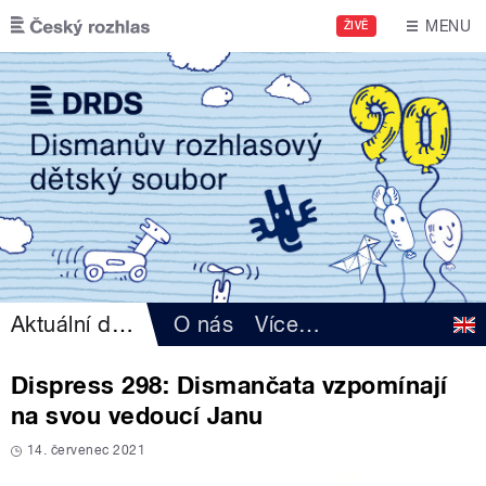
Přejít k hlavnímu obsahu
MENU
ŽIVĚ
Aktuální dění
O nás
Více
…
Dispress 298: Dismančata vzpomínají
na svou vedoucí Janu
14. červenec 2021