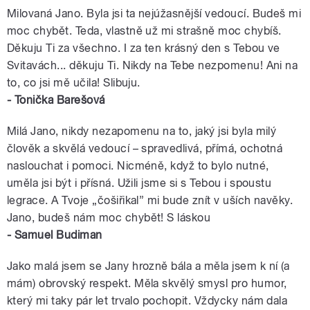
Milovaná Jano. Byla jsi ta nejúžasnější vedoucí. Budeš mi
moc chybět. Teda, vlastně už mi strašně moc chybíš.
Děkuju Ti za všechno. I za ten krásný den s Tebou ve
Svitavách... děkuju Ti. Nikdy na Tebe nezpomenu! Ani na
to, co jsi mě učila! Slibuju.
- Tonička Barešová
Milá Jano, nikdy nezapomenu na to, jaký jsi byla milý
člověk a skvělá vedoucí – spravedlivá, přímá, ochotná
naslouchat i pomoci. Nicméně, když to bylo nutné,
uměla jsi být i přísná. Užili jsme si s Tebou i spoustu
legrace. A Tvoje „čošiřikal” mi bude znít v uších navěky.
Jano, budeš nám moc chybět! S láskou
- Samuel Budiman
Jako malá jsem se Jany hrozně bála a měla jsem k ní (a
mám) obrovský respekt. Měla skvělý smysl pro humor,
který mi taky pár let trvalo pochopit. Vždycky nám dala