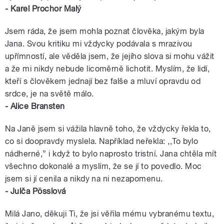
- Karel Prochor Malý
Jsem ráda, že jsem mohla poznat člověka, jakým byla
Jana. Svou kritiku mi vždycky podávala s mrazivou
upřímností, ale věděla jsem, že jejího slova si mohu vážit
a že mi nikdy nebude licoměrně lichotit. Myslím, že lidí,
kteří s člověkem jednají bez falše a mluví opravdu od
srdce, je na světě málo.
- Alice Bransten
Na Janě jsem si vážila hlavně toho, že vždycky řekla to,
co si doopravdy myslela. Například neřekla: ,,To bylo
nádherné,” i když to bylo naprosto tristní. Jana chtěla mít
všechno dokonalé a myslím, že se jí to povedlo. Moc
jsem si jí cenila a nikdy na ni nezapomenu.
- Julča Pösslová
Milá Jano, děkuji Ti, že jsi věřila mému vybranému textu,