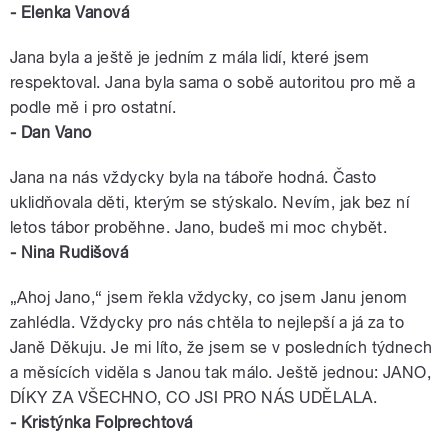
- Elenka Vanová
Jana byla a ještě je jedním z mála lidí, které jsem
respektoval. Jana byla sama o sobě autoritou pro mě a
podle mě i pro ostatní.
- Dan Vano
Jana na nás vždycky byla na táboře hodná. Často
uklidňovala děti, kterým se stýskalo. Nevím, jak bez ní
letos tábor proběhne. Jano, budeš mi moc chybět.
- Nina Rudišová
„Ahoj Jano,“ jsem řekla vždycky, co jsem Janu jenom
zahlédla. Vždycky pro nás chtěla to nejlepší a já za to
Janě Děkuju. Je mi líto, že jsem se v posledních týdnech
a měsících viděla s Janou tak málo. Ještě jednou: JANO,
DÍKY ZA VŠECHNO, CO JSI PRO NÁS UDĚLALA.
- Kristýnka Folprechtová