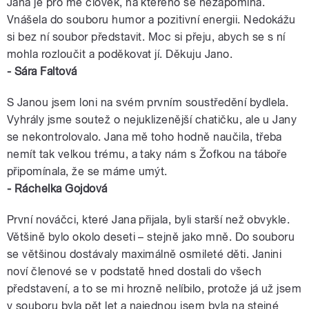
Jana je pro mě člověk, na kterého se nezapomíná.
Vnášela do souboru humor a pozitivní energii. Nedokážu
si bez ní soubor představit. Moc si přeju, abych se s ní
mohla rozloučit a poděkovat jí. Děkuju Jano.
- Sára Faltová
S Janou jsem loni na svém prvním soustředění bydlela.
Vyhrály jsme soutež o nejuklizenější chatičku, ale u Jany
se nekontrolovalo. Jana mě toho hodně naučila, třeba
nemít tak velkou trému, a taky nám s Žofkou na táboře
připomínala, že se máme umýt.
- Ráchelka Gojdová
První nováčci, které Jana přijala, byli starší než obvykle.
Většině bylo okolo deseti – stejně jako mně. Do souboru
se většinou dostávaly maximálně osmileté děti. Janini
noví členové se v podstatě hned dostali do všech
představení, a to se mi hrozně nelíbilo, protože já už jsem
v souboru byla pět let a najednou jsem byla na stejné