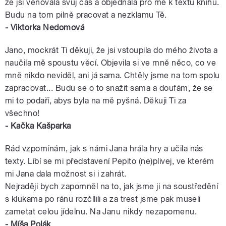
že jsi věnovala svůj čas a objednala pro mě k textu knihu.
Budu na tom pilně pracovat a nezklamu Tě.
- Viktorka Nedomová
Jano, mockrát Ti děkuji, že jsi vstoupila do mého života a
naučila mě spoustu věcí. Objevila si ve mně něco, co ve
mně nikdo neviděl, ani já sama. Chtěly jsme na tom spolu
zapracovat... Budu se o to snažit sama a doufám, že se
mi to podaří, abys byla na mě pyšná. Děkuji Ti za
všechno!
- Kačka Kašparka
Rád vzpomínám, jak s námi Jana hrála hry a učila nás
texty. Líbí se mi představení Pepito (ne)plivej, ve kterém
mi Jana dala možnost si i zahrát.
Nejraději bych zapomněl na to, jak jsme ji na soustředění
s klukama po ránu rozčílili a za trest jsme pak museli
zametat celou jídelnu. Na Janu nikdy nezapomenu.
- Míša Polák