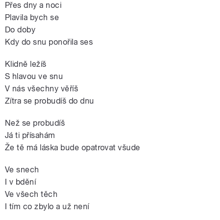
Přes dny a noci
Plavila bych se
Do doby
Kdy do snu ponořila ses
Klidně ležíš
S hlavou ve snu
V nás všechny věříš
Zítra se probudíš do dnu
Než se probudíš
Já ti přísahám
Že tě má láska bude opatrovat všude
Ve snech
I v bdění
Ve všech těch
I tím co zbylo a už není