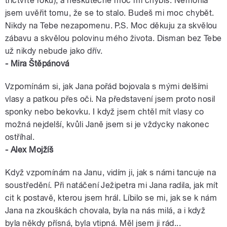
třičtvrtě roku), a neskutečně moc mi chybíš. Nemohla
jsem uvěřit tomu, že se to stalo. Budeš mi moc chybět.
Nikdy na Tebe nezapomenu. P.S. Moc děkuju za skvělou
zábavu a skvělou polovinu mého života. Disman bez Tebe
už nikdy nebude jako dřív.
- Mira Štěpánová
Vzpomínám si, jak Jana pořád bojovala s mými delšími
vlasy a patkou přes oči. Na představení jsem proto nosil
sponky nebo bekovku. I když jsem chtěl mít vlasy co
možná nejdelší, kvůli Janě jsem si je vždycky nakonec
ostříhal.
- Alex Mojžíš
Když vzpomínám na Janu, vidím ji, jak s námi tancuje na
soustředění. Při natáčení Ježipetra mi Jana radila, jak mít
cit k postavě, kterou jsem hrál. Líbilo se mi, jak se k nám
Jana na zkouškách chovala, byla na nás milá, a i když
byla někdy přísná, byla vtipná. Měl jsem ji rád...