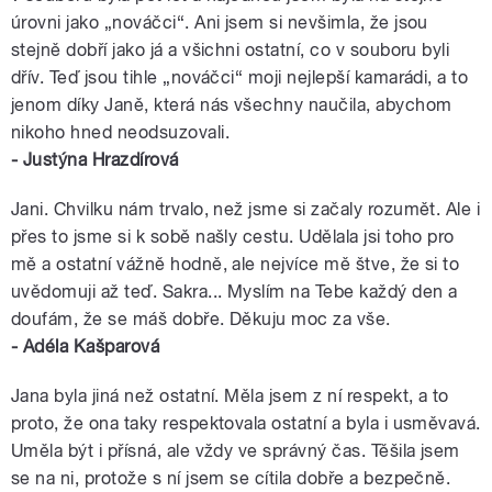
úrovni jako „nováčci“. Ani jsem si nevšimla, že jsou
stejně dobří jako já a všichni ostatní, co v souboru byli
dřív. Teď jsou tihle „nováčci“ moji nejlepší kamarádi, a to
jenom díky Janě, která nás všechny naučila, abychom
nikoho hned neodsuzovali.
- Justýna Hrazdírová
Jani. Chvilku nám trvalo, než jsme si začaly rozumět. Ale i
přes to jsme si k sobě našly cestu. Udělala jsi toho pro
mě a ostatní vážně hodně, ale nejvíce mě štve, že si to
uvědomuji až teď. Sakra... Myslím na Tebe každý den a
doufám, že se máš dobře. Děkuju moc za vše.
- Adéla Kašparová
Jana byla jiná než ostatní. Měla jsem z ní respekt, a to
proto, že ona taky respektovala ostatní a byla i usměvavá.
Uměla být i přísná, ale vždy ve správný čas. Těšila jsem
se na ni, protože s ní jsem se cítila dobře a bezpečně.